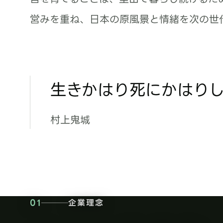
営みを重ね、日本の原風景と情緒を次の世
生きかはり死にかはり
村上鬼城
01
企業理念