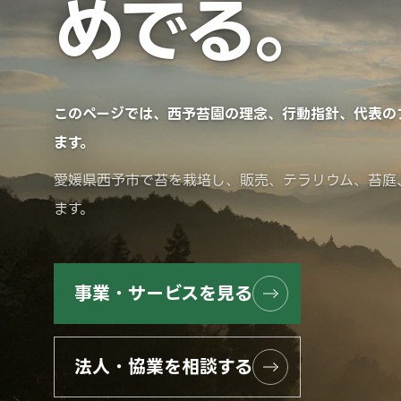
めでる。
このページでは、西予苔園の理念、行動指針、代表の
ます。
愛媛県西予市で苔を栽培し、販売、テラリウム、苔庭
ます。
事業・サービスを見る
法人・協業を相談する