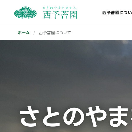
西予苔園につい
ホーム
/
西予苔園について
さとのやま