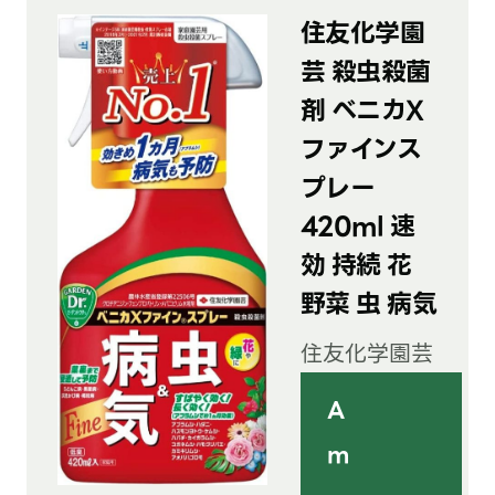
住友化学園
芸 殺虫殺菌
剤 ベニカX
ファインス
プレー
420ml 速
効 持続 花
野菜 虫 病気
住友化学園芸
A
m