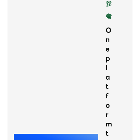
参
考
O
n
e
p
l
a
t
f
o
r
m
t