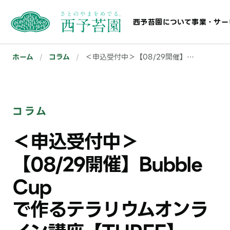
西予苔園について
事業・サー
ホーム
/
コラム
/
＜申込受付中＞【08/29開催】Bubble Cup で作るテラリウムオンライン講座【THREE】
コラム
＜申込受付中＞
【08/29開催】Bubble
Cup
で作るテラリウムオンラ