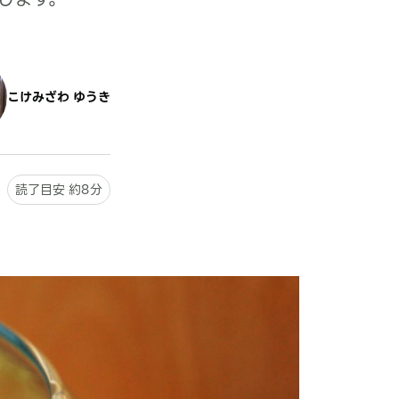
こけみざわ ゆうき
読了目安 約8分