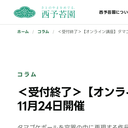
西予苔園につい
ホーム
/
コラム
/
＜受付終了＞【オンライン講座】タマゴケ
コラム
＜受付終了＞【オンラ
11月24日開催
タマゴケボールを容器の中に再現する作